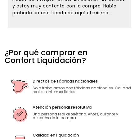
y estoy muy contenta con la compra. Había
probado en una tienda de aquí el mismo
colchón y en confort liquidación lo tenían de
oferta y me lancé a comprarlo sin conocer la
tienda, solamente por la referencias que tenía
de esta tienda en el google maps. Y no me
equivoque ni de colchón ni de la atención
¿Por qué comprar en
recibida . Tanto Javier como Ana desde el
Confort Liquidación?
primer momento han sido muy amables y
atentos conmigo. Estoy encantadísima con la
atención recibida. Sin duda para repetir y para
recomendar. El que una empresa siga adelante
Directos de fábricas nacionales
no solo depende de los precios sino de la gente
Solo trabajamos con fábricas nacionales. Calidad
real, sin intermediarios.
que la atiende. Muchas gracias.
Atención personal resolutiva
Una persona real al teléfono. Antes, durante y
después de tu compra.
Calidad en liquidación