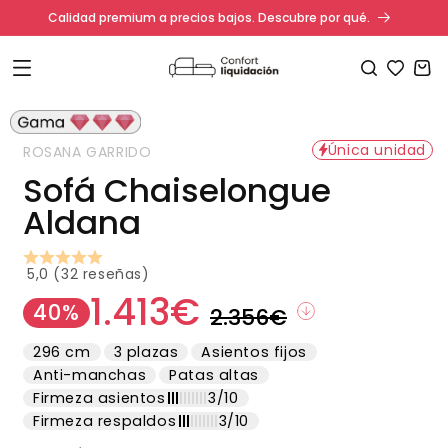
Ir
Calidad premium a precios bajos. Descubre por qué.
directamente
al contenido
Carrito
Ir
directamente
Abrir
a la
elemento
multimedia
información
Única unidad
ROSANA GARRIDO
1
del producto
en
Sofá Chaiselongue
una
ventana
Aldana
modal
5,0 (32 reseñas)
1.413€
Precio
Precio
40%
2.356€
habitual
de
296 cm
3 plazas
Asientos fijos
oferta
Anti-manchas
Patas altas
Firmeza asientos
3/10
Firmeza respaldos
3/10