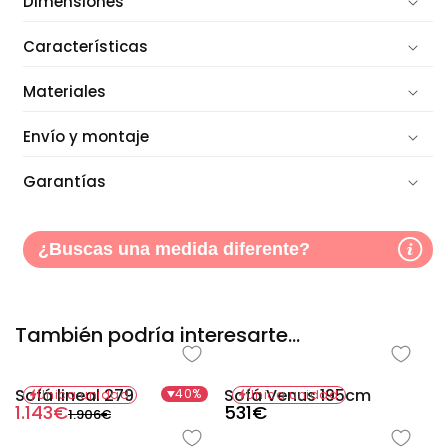
Dimensiones
Características
Materiales
Envío y montaje
Garantías
¿Buscas una medida diferente?
También podría interesarte...
Sofá lineal 279
Sofá Venus 195cm
40%
Única unidad
Única unidad
Precio
Precio
1.143€
Precio
531€
1.906€
habitual
de
habitual
oferta