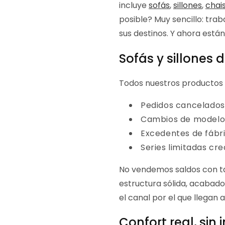
incluye
sofás
,
sillones
,
chai
posible? Muy sencillo: tra
sus destinos. Y ahora está
Sofás y sillones 
Todos nuestros productos
Pedidos cancelados
Cambios de modelo, 
Excedentes de fábr
Series limitadas cr
No vendemos saldos con t
estructura sólida, acabado
el canal por el que llegan a
Confort real, sin