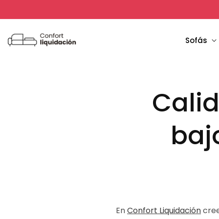
Ir
directamente
al contenido
Sofás
Cali
baj
En
Confort Liquidación
cree