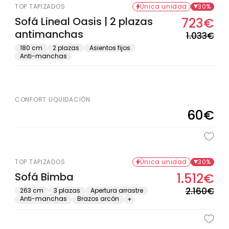
TOP TAPIZADOS
Única unidad
30%
Sofá Lineal Oasis | 2 plazas
723€
Pre
Pre
antimanchas
hab
de
1.033€
ofe
180 cm
2 plazas
Asientos fijos
Anti-manchas
CONFORT LIQUIDACIÓN
60€
Precio
habitual
TOP TAPIZADOS
Única unidad
30%
Sofá Bimba
1.512€
Pre
Pre
hab
de
2.160€
263 cm
3 plazas
Apertura arrastre
Anti-manchas
Brazos arcón
+
ofe