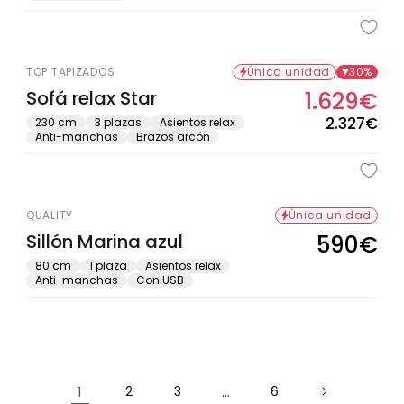
ofe
TOP TAPIZADOS
Única unidad
30%
Sofá relax Star
1.629€
Pre
Pre
hab
de
2.327€
230 cm
3 plazas
Asientos relax
Anti-manchas
Brazos arcón
ofe
QUALITY
Única unidad
Sillón Marina azul
590€
Precio
habitual
80 cm
1 plaza
Asientos relax
Anti-manchas
Con USB
1
2
3
…
6