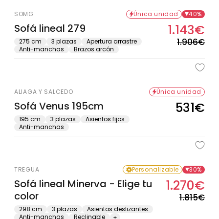
SOMG
Única unidad
40%
Sofá lineal 279
1.143€
Pre
Pre
hab
de
1.906€
275 cm
3 plazas
Apertura arrastre
Anti-manchas
Brazos arcón
ofe
ALIAGA Y SALCEDO
Única unidad
Sofá Venus 195cm
531€
Precio
habitual
195 cm
3 plazas
Asientos fijos
Anti-manchas
TREGUA
Personalizable
30%
Sofá lineal Minerva - Elige tu
1.270€
Pre
Pre
color
hab
de
1.815€
ofe
298 cm
3 plazas
Asientos deslizantes
Anti-manchas
Reclinable
+