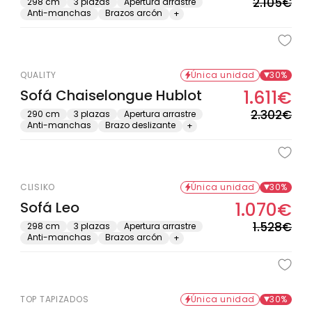
hab
de
2.105€
298 cm
3 plazas
Apertura arrastre
Anti-manchas
Brazos arcón
+
ofe
QUALITY
Única unidad
30%
Sofá Chaiselongue Hublot
1.611€
Pre
Pre
hab
de
2.302€
290 cm
3 plazas
Apertura arrastre
Anti-manchas
Brazo deslizante
+
ofe
CLISIKO
Única unidad
30%
Sofá Leo
1.070€
Pre
Pre
hab
de
1.528€
298 cm
3 plazas
Apertura arrastre
Anti-manchas
Brazos arcón
+
ofe
TOP TAPIZADOS
Única unidad
30%