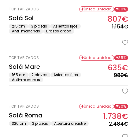
TOP TAPIZADOS
Única unidad
30%
Sofá Sol
807€
Pre
Pre
hab
de
1.154€
215 cm
3 plazas
Asientos fijos
Anti-manchas
Brazos arcón
ofe
TOP TAPIZADOS
Única unidad
35%
Sofá Mare
635€
Pre
Pre
hab
de
980€
165 cm
2 plazas
Asientos fijos
Anti-manchas
ofe
TOP TAPIZADOS
Única unidad
30%
Sofá Roma
1.738€
Pre
Pre
hab
de
2.484€
320 cm
3 plazas
Apertura arrastre
ofe