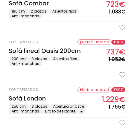
Sofá Combar
723€
Pre
Pre
hab
de
1.033€
180 cm
2 plazas
Asientos fijos
Anti-manchas
ofe
TOP TAPIZADOS
Única unidad
30%
Sofá lineal Oasis 200cm
737€
Pre
Pre
hab
de
1.052€
200 cm
3 plazas
Asientos fijos
Anti-manchas
ofe
TOP TAPIZADOS
Única unidad
30%
Sofá London
1.229€
Pre
Pre
hab
de
1.755€
250 cm
3 plazas
Apertura arrastre
Anti-manchas
Brazo deslizante
+
ofe