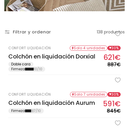
Filtrar y ordenar
138 productos
CONFORT LIQUIDACIÓN
Solo 4 unidades
30%
Colchón en liquidación Dorxial
621€
Pre
Pre
hab
de
887€
Doble cara
Firmeza
10/10
ofe
CONFORT LIQUIDACIÓN
Solo 7 unidades
30%
Colchón en liquidación Aurum
591€
Pre
Pre
hab
de
845€
Firmeza
7/10
ofe