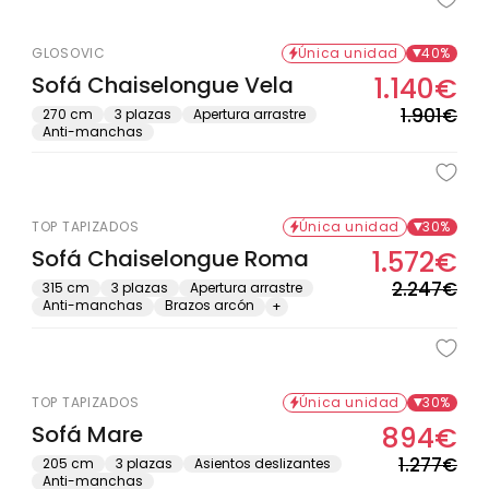
GLOSOVIC
Única unidad
40%
Sofá Chaiselongue Vela
1.140€
Pre
Pre
hab
de
1.901€
270 cm
3 plazas
Apertura arrastre
Anti-manchas
ofe
TOP TAPIZADOS
Única unidad
30%
Sofá Chaiselongue Roma
1.572€
Pre
Pre
hab
de
2.247€
315 cm
3 plazas
Apertura arrastre
Anti-manchas
Brazos arcón
+
ofe
TOP TAPIZADOS
Única unidad
30%
Sofá Mare
894€
Pre
Pre
hab
de
1.277€
205 cm
3 plazas
Asientos deslizantes
Anti-manchas