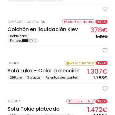
CONFORT LIQUIDACIÓN
Solo 4 unidades
30%
Colchón en liquidación Kiev
378€
Pre
Pre
hab
de
539€
Doble cara
Firmeza
7/10
ofe
GUMER
Personalizable
27%
Sofá Luka - Color a elección
1.307€
Pre
Pre
hab
de
1.783€
298 cm
3 plazas
Asientos deslizantes
ofe
TREGUA
Única unidad
30%
Sofá Tokio plateado
1.472€
Pre
Pre