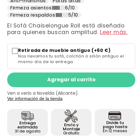
Anti-manchas
Patas altas
Firmeza asientos
6/10
Firmeza respaldos
5/10
El Sofá Chaiselongue Roll está diseñado
para quienes buscan amplitud.
Leer más.
Retirada de mueble antiguo (+60 €)
Nos llevamos tu sofá, colchón o sillón antiguo el
mismo día de la entrega.
Agregar al carrito
Ven a verlo a Novelda (Alicante).
Ver información de la tienda
Divide tu
Entrega
Envío y
pago hasta
estimada
Montaje
En 12 meses
31 de agosto
Gratuito