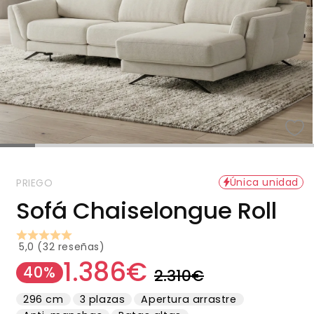
Única unidad
PRIEGO
Sofá Chaiselongue Roll
5,0 (32 reseñas)
1.386€
Precio
Precio
40%
2.310€
habitual
de
296 cm
3 plazas
Apertura arrastre
oferta