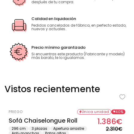
después de tu compra.
Calidad en liquidación
Pedidos cancelados de fábrica, en perfecto estado,
nuevos y actuales.
Precio mínimo garantizado
Si encuentras este producto (Fabricante y modelo)
más barato, te lo igualamos.
Vistos recientemente
PRIEGO
Única unidad
40%
Sofá Chaiselongue Roll
1.386€
Prec
Prec
habi
de
2.310€
296 cm
3 plazas
Apertura arrastre
Anti-manchas
Patas altas