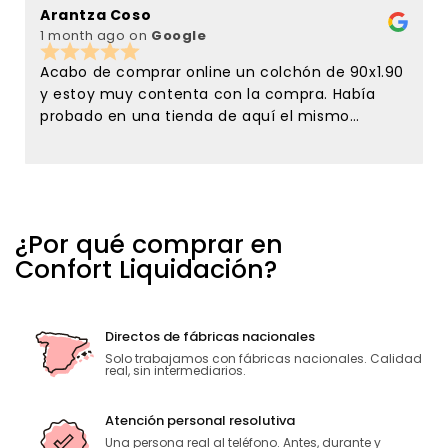
Arantza Coso
C
1 month ago
on
Google
3
Acabo de comprar online un colchón de 90x1.90
y estoy muy contenta con la compra. Había
probado en una tienda de aquí el mismo
colchón y en confort liquidación lo tenían de
oferta y me lancé a comprarlo sin conocer la
tienda, solamente por la referencias que tenía
de esta tienda en el google maps. Y no me
equivoque ni de colchón ni de la atención
¿Por qué comprar en
recibida . Tanto Javier como Ana desde el
Confort Liquidación?
primer momento han sido muy amables y
atentos conmigo. Estoy encantadísima con la
atención recibida. Sin duda para repetir y para
recomendar. El que una empresa siga adelante
Directos de fábricas nacionales
no solo depende de los precios sino de la gente
Solo trabajamos con fábricas nacionales. Calidad
real, sin intermediarios.
que la atiende. Muchas gracias.
Atención personal resolutiva
Una persona real al teléfono. Antes, durante y