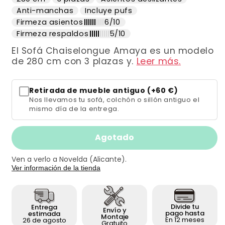
oferta
Anti-manchas
Incluye pufs
Firmeza asientos
6/10
Firmeza respaldos
5/10
El Sofá Chaiselongue Amaya es un modelo
de 280 cm con 3 plazas y.
Leer más.
Retirada de mueble antiguo (+60 €)
Nos llevamos tu sofá, colchón o sillón antiguo el
mismo día de la entrega.
Agotado
Ven a verlo a Novelda (Alicante).
Ver información de la tienda
Divide tu
Entrega
Envío y
pago hasta
estimada
Montaje
En 12 meses
26 de agosto
Gratuito