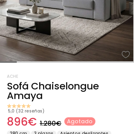
ACHE
Sofá Chaiselongue
Amaya
5,0 (32 reseñas)
896€
Precio
Precio
Agotado
1.280€
habitual
de
280 cm
3 plazas
Asientos deslizantes