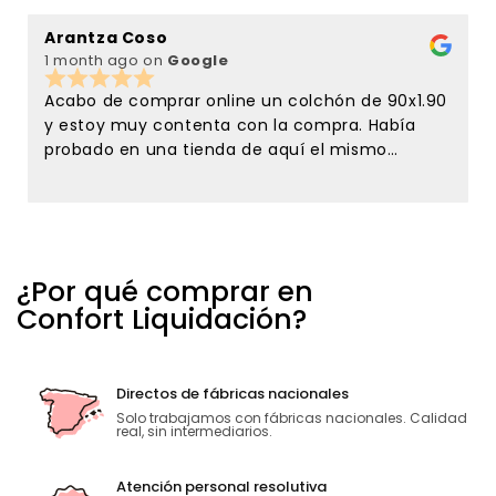
Arantza Coso
C
1 month ago
on
Google
3
Acabo de comprar online un colchón de 90x1.90
y estoy muy contenta con la compra. Había
probado en una tienda de aquí el mismo
colchón y en confort liquidación lo tenían de
oferta y me lancé a comprarlo sin conocer la
tienda, solamente por la referencias que tenía
de esta tienda en el google maps. Y no me
equivoque ni de colchón ni de la atención
¿Por qué comprar en
recibida . Tanto Javier como Ana desde el
Confort Liquidación?
primer momento han sido muy amables y
atentos conmigo. Estoy encantadísima con la
atención recibida. Sin duda para repetir y para
recomendar. El que una empresa siga adelante
Directos de fábricas nacionales
no solo depende de los precios sino de la gente
Solo trabajamos con fábricas nacionales. Calidad
real, sin intermediarios.
que la atiende. Muchas gracias.
Atención personal resolutiva