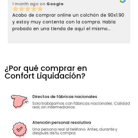
1 month ago
on
Google
3
Acabo de comprar online un colchón de 90x1.90
y estoy muy contenta con la compra. Había
probado en una tienda de aquí el mismo
colchón y en confort liquidación lo tenían de
oferta y me lancé a comprarlo sin conocer la
tienda, solamente por la referencias que tenía
de esta tienda en el google maps. Y no me
equivoque ni de colchón ni de la atención
¿Por qué comprar en
recibida . Tanto Javier como Ana desde el
Confort Liquidación?
primer momento han sido muy amables y
atentos conmigo. Estoy encantadísima con la
atención recibida. Sin duda para repetir y para
recomendar. El que una empresa siga adelante
Directos de fábricas nacionales
no solo depende de los precios sino de la gente
Solo trabajamos con fábricas nacionales. Calidad
real, sin intermediarios.
que la atiende. Muchas gracias.
Atención personal resolutiva
Una persona real al teléfono. Antes, durante y
después de tu compra.