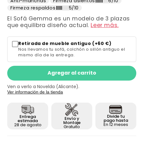
Anti-manchas
Firmeza asientos
6/10
Firmeza respaldos
5/10
El Sofá Gemma es un modelo de 3 plazas
que equilibra diseño actual.
Leer más.
Retirada de mueble antiguo (+60 €)
Nos llevamos tu sofá, colchón o sillón antiguo el
mismo día de la entrega.
Agregar al carrito
Ven a verlo a Novelda (Alicante).
Ver información de la tienda
Divide tu
Entrega
Envío y
pago hasta
estimada
Montaje
En 12 meses
28 de agosto
Gratuito