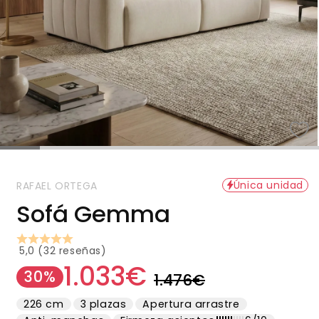
Única unidad
RAFAEL ORTEGA
Sofá Gemma
5,0 (32 reseñas)
1.033€
Precio
Precio
30%
1.476€
habitual
de
226 cm
3 plazas
Apertura arrastre
oferta