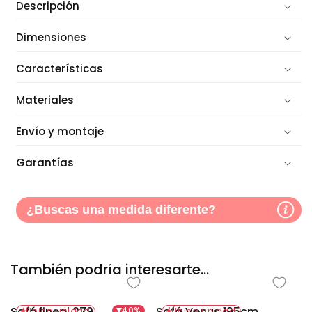
Descripción
Dimensiones
Características
Materiales
Envío y montaje
Garantías
¿Buscas una medida diferente?
También podría interesarte...
Sofá lineal 279
Sofá Venus 195cm
40%
Única unidad
Única unidad