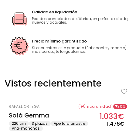
Calidad en liquidación
Pedidos cancelados de fábrica, en perfecto estado,
nuevos y actuales.
Precio mínimo garantizado
Si encuentras este producto (Fabricante y modelo)
más barato, te lo igualamos.
Vistos recientemente
RAFAEL ORTEGA
Única unidad
30%
Sofá Gemma
1.033€
Prec
Prec
habi
de
1.476€
226 cm
3 plazas
Apertura arrastre
Anti-manchas
ofer