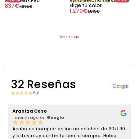
Sofá relax F80
Sofá lineal Minerva -
Personalizable
Agotado
Precio
Precio
837€
Elige tu color
1.395€
habitual
de
Precio
Precio
1.270€
1.815€
oferta
habitual
de
oferta
Ver más
32 Reseñas
5,0
Arantza Coso
C
1 month ago
on
Google
3
Acabo de comprar online un colchón de 90x1.90
y estoy muy contenta con la compra. Había