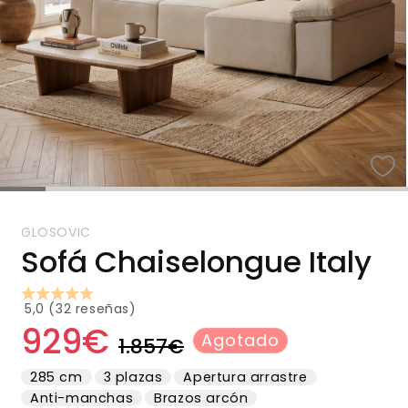
GLOSOVIC
Sofá Chaiselongue Italy
5,0 (32 reseñas)
929€
Precio
Precio
Agotado
1.857€
habitual
de
285 cm
3 plazas
Apertura arrastre
oferta
Anti-manchas
Brazos arcón