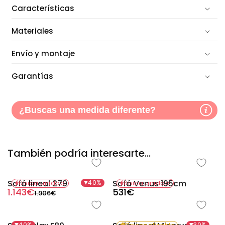
Características
Materiales
Envío y montaje
Garantías
¿Buscas una medida diferente?
También podría interesarte...
Sofá lineal 279
Sofá Venus 195cm
40%
Única unidad
Única unidad
Precio
Precio
1.143€
Precio
531€
1.906€
habitual
de
habitual
oferta
40%
30%