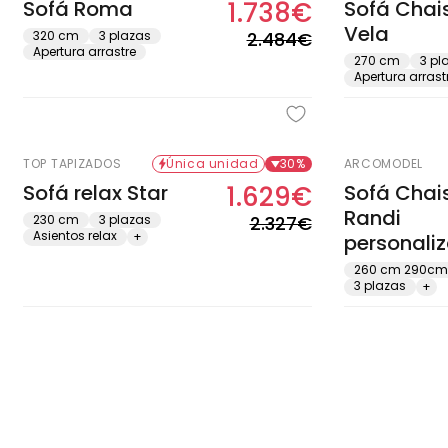
Sofá Roma
1.738€
Sofá Chai
Precio
Precio
Vela
habitual
de
320 cm
3 plazas
2.484€
Apertura arrastre
oferta
270 cm
3 pl
Apertura arrast
TOP TAPIZADOS
Única unidad
30%
ARCOMODEL
Sofá relax Star
1.629€
Sofá Chai
Precio
Precio
Randi
habitual
de
230 cm
3 plazas
2.327€
Asientos relax
+
personaliz
oferta
260 cm 290cm
3 plazas
+