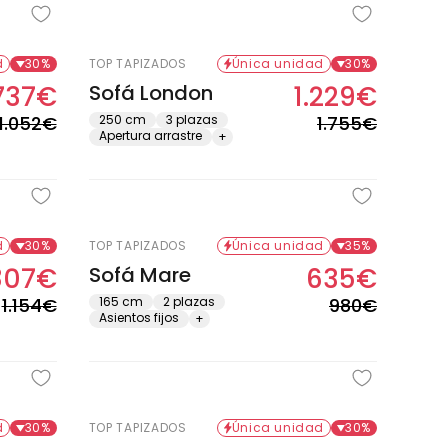
d
30%
TOP TAPIZADOS
Única unidad
30%
737€
Sofá London
1.229€
Precio
Precio
Precio
Precio
habitual
de
habitual
de
1.052€
250 cm
3 plazas
1.755€
Apertura arrastre
+
oferta
oferta
d
30%
TOP TAPIZADOS
Única unidad
35%
807€
Sofá Mare
635€
Precio
Precio
Precio
Precio
habitual
de
habitual
de
1.154€
165 cm
2 plazas
980€
Asientos fijos
+
oferta
oferta
d
30%
TOP TAPIZADOS
Única unidad
30%