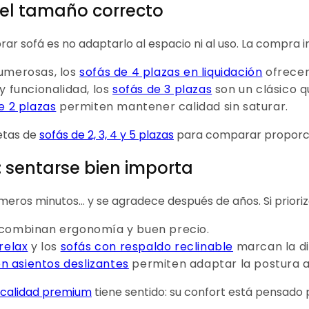
 el tamaño correcto
r sofá es no adaptarlo al espacio ni al uso. La compra i
numerosas, los
sofás de 4 plazas en liquidación
ofrecen
y funcionalidad, los
sofás de 3 plazas
son un clásico q
e 2 plazas
permiten mantener calidad sin saturar.
etas de
sofás de 2, 3, 4 y 5 plazas
para comparar proporci
: sentarse bien importa
imeros minutos… y se agradece después de años. Si prioriz
combinan ergonomía y buen precio.
relax
y los
sofás con respaldo reclinable
marcan la di
n asientos deslizantes
permiten adaptar la postura 
 calidad premium
tiene sentido: su confort está pensado p