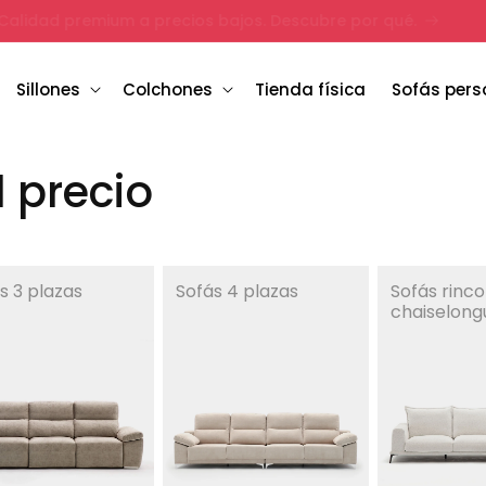
¡Envío e instalación gratis en provincia de Alicante!
Sillones
Colchones
Tienda física
Sofás pers
 precio
s 3 plazas
Sofás 4 plazas
Sofás rinc
chaiselong