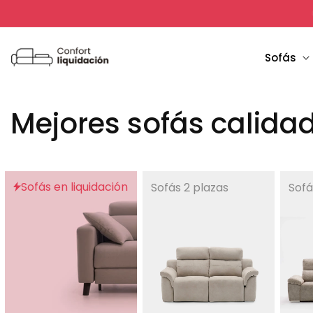
Ir
directamente
al contenido
Sofás
C
Mejores sofás calidad
o
l
Sofás en liquidación
Sofás 2 plazas
Sofá
e
c
c