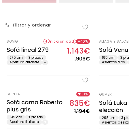
i
ó
Filtrar y ordenar
n
SOMG
Única unidad
40%
ALIAGA Y SALC
Sofá lineal 279
1.143€
Sofá Venu
Precio
Precio
:
habitual
de
275 cm
3 plazas
1.906€
195 cm
3 pl
Apertura arrastre
Asientos fijos
+
oferta
Agotado
SUINTA
30%
GUMER
Sofá cama Roberto
835€
Sofá Luka 
Precio
Precio
plus gris
elección
habitual
de
1.194€
oferta
195 cm
3 plazas
298 cm
3 pl
Apertura italiana
+
Asientos desliz