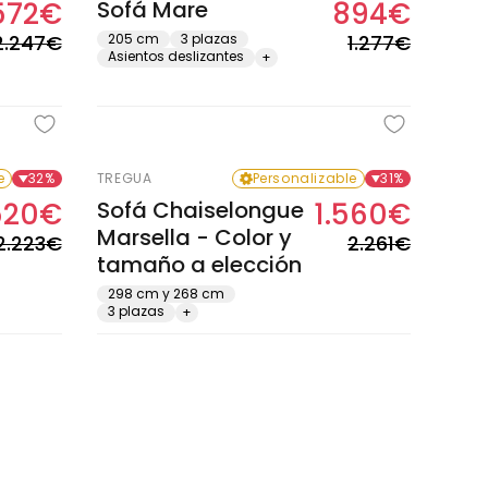
.572€
Sofá Mare
894€
Precio
Precio
Precio
Precio
habitual
de
habitual
de
2.247€
205 cm
3 plazas
1.277€
Asientos deslizantes
+
oferta
oferta
e
32%
TREGUA
Personalizable
31%
520€
Sofá Chaiselongue
1.560€
Precio
Precio
Precio
Precio
Marsella - Color y
habitual
de
habitual
de
2.223€
2.261€
tamaño a elección
oferta
oferta
298 cm y 268 cm
3 plazas
+