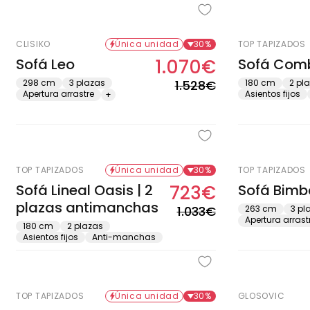
CLISIKO
Única unidad
30%
TOP TAPIZADOS
Sofá Leo
1.070€
Sofá Com
Precio
Precio
habitual
de
298 cm
3 plazas
1.528€
180 cm
2 pl
Apertura arrastre
Asientos fijos
+
oferta
TOP TAPIZADOS
Única unidad
30%
TOP TAPIZADOS
Sofá Lineal Oasis | 2
723€
Sofá Bimb
Precio
Precio
plazas antimanchas
habitual
de
1.033€
263 cm
3 pl
Apertura arrast
oferta
180 cm
2 plazas
Asientos fijos
Anti-manchas
TOP TAPIZADOS
Única unidad
30%
GLOSOVIC