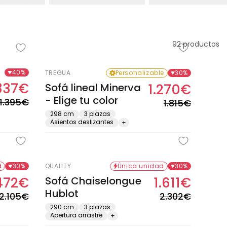
92 productos
Agotado
40%
TREGUA
Personalizable
30%
837€
Sofá lineal Minerva
1.270€
Precio
Precio
Precio
Precio
- Elige tu color
habitual
de
habitual
de
1.395€
1.815€
oferta
oferta
298 cm
3 plazas
Asientos deslizantes
+
d
30%
QUALITY
Única unidad
30%
.472€
Sofá Chaiselongue
1.611€
Precio
Precio
Precio
Precio
Hublot
habitual
de
habitual
de
2.105€
2.302€
oferta
oferta
290 cm
3 plazas
Apertura arrastre
+