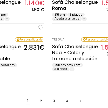
selongue
1.140€
Sofá Chaiselongue
1
Precio
Precio
Roma
habitual
de
1.901€
oferta
azas
315 cm
3 plazas
re
Apertura arrastre
+
+
Personalizable
TREGUA
Personalizabl
selongue
2.831€
Sofá Chaiselongue
1.
Precio
Noa - Color y
habitual
able
tamaño a elección
 o 350 cm
298 cm o 268 cm
3 plazas
+
1
2
3
4