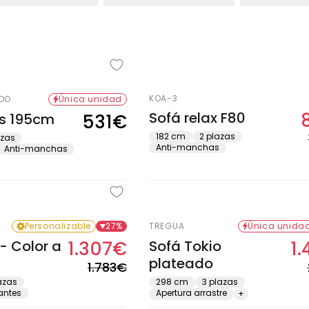
KOA-3
EDO
Única unidad
Sofá relax F80
s 195cm
531€
Precio
habitual
182 cm
2 plazas
azas
Anti-manchas
Anti-manchas
Personalizable
27%
TREGUA
Única unida
- Color a
1.307€
Sofá Tokio
1
Precio
Precio
plateado
habitual
de
1.783€
oferta
azas
298 cm
3 plazas
antes
Apertura arrastre
+