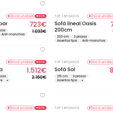
Única unidad
30%
TOP TAPIZADOS
Única unida
bar
723€
Sofá lineal Oasis
Precio
Precio
200cm
habitual
de
azas
1.033€
Anti-manchas
oferta
200 cm
3 plazas
Asientos fijos
Anti-manchas
Única unidad
30%
TOP TAPIZADOS
Única unida
a
1.512€
Sofá Sol
Precio
Precio
habitual
de
azas
2.160€
215 cm
3 plazas
re
Asientos fijos
+
+
oferta
Única unidad
40%
TOP TAPIZADOS
Única unida