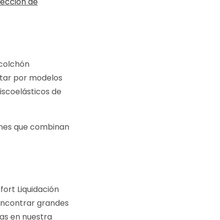
lección de
 colchón
ptar por modelos
iscoelásticos de
ones que combinan
fort Liquidación
 encontrar grandes
as en nuestra