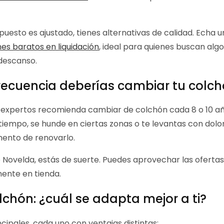
upuesto es ajustado, tienes alternativas de calidad. Echa u
es baratos en liquidación
, ideal para quienes buscan algo
descanso.
recuencia deberías cambiar tu colc
 expertos recomienda cambiar de colchón cada 8 o 10 año
tiempo, se hunde en ciertas zonas o te levantas con dol
mento de renovarlo.
e Novelda, estás de suerte. Puedes aprovechar las ofertas 
ente en tienda.
lchón: ¿cuál se adapta mejor a ti?
ncipales, cada uno con ventajas distintas: