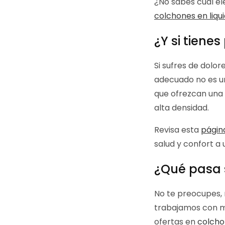
¿No sabes cuál e
colchones en liqu
¿Y si tiene
Si sufres de dolor
adecuado no es un
que ofrezcan una 
alta densidad.
Revisa esta
págin
salud y confort a 
¿Qué pasa s
No te preocupes, 
trabajamos con mo
ofertas en
colcho