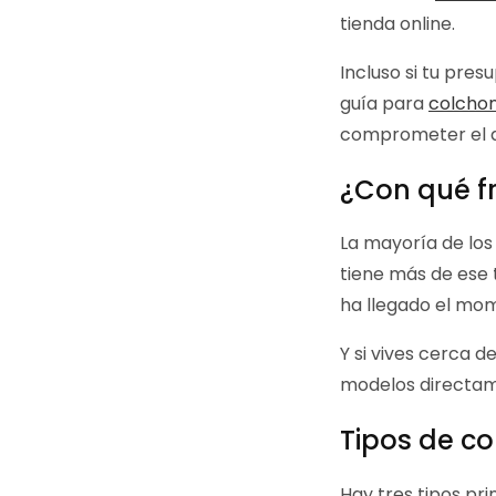
tienda online.
Incluso si tu pres
guía para
colchon
comprometer el 
¿Con qué f
La mayoría de los
tiene más de ese 
ha llegado el mo
Y si vives cerca d
modelos directam
Tipos de co
Hay tres tipos pri