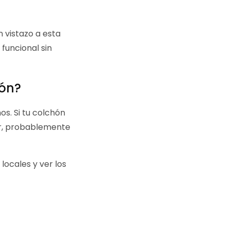
n vistazo a esta
 funcional sin
hón?
s. Si tu colchón
or, probablemente
locales y ver los