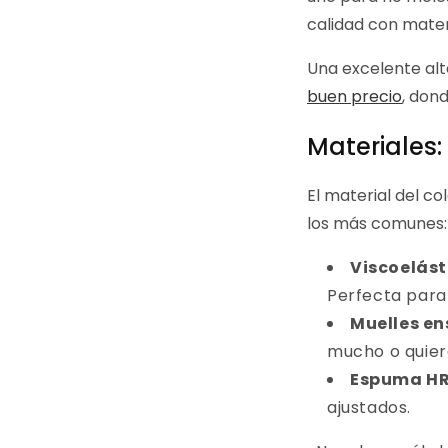
calidad con mater
Una excelente alt
buen precio
, don
Materiales: 
El material del co
los más comunes:
Viscoelást
Perfecta para
Muelles e
mucho o quier
Espuma H
ajustados.