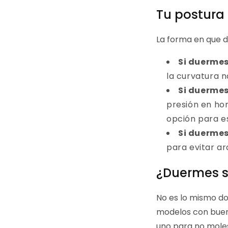
Tu postura 
La forma en que d
Si duermes
la curvatura n
Si duermes
presión en ho
opción para es
Si duerme
para evitar a
¿Duermes 
No es lo mismo do
modelos con buen
uno para no moles