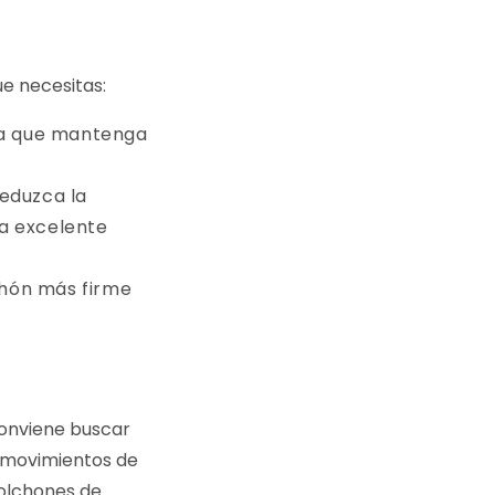
e necesitas:
dia que mantenga
reduzca la
a excelente
chón más firme
conviene buscar
s movimientos de
colchones de