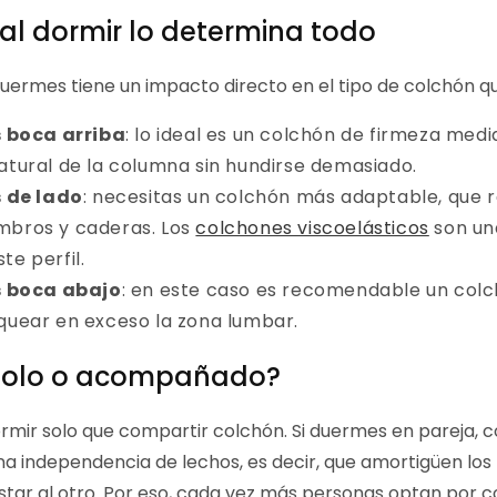
al dormir lo determina todo
uermes tiene un impacto directo en el tipo de colchón qu
 boca arriba
: lo ideal es un colchón de firmeza me
atural de la columna sin hundirse demasiado.
 de lado
: necesitas un colchón más adaptable, que 
mbros y caderas. Los
colchones viscoelásticos
son un
te perfil.
s boca abajo
: en este caso es recomendable un col
rquear en exceso la zona lumbar.
solo o acompañado?
rmir solo que compartir colchón. Si duermes en pareja, 
a independencia de lechos, es decir, que amortigüen lo
tar al otro. Por eso, cada vez más personas optan por 