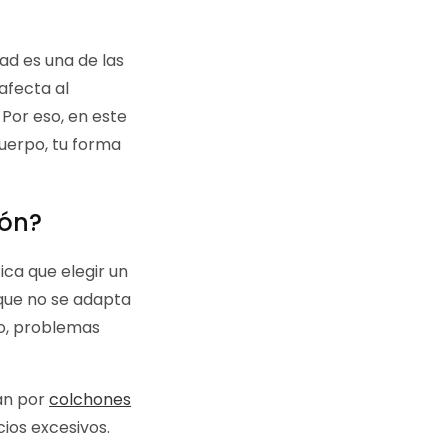
ad es una de las
afecta al
 Por eso, en este
uerpo, tu forma
hón?
ca que elegir un
 que no se adapta
ño, problemas
an por
colchones
ios excesivos.