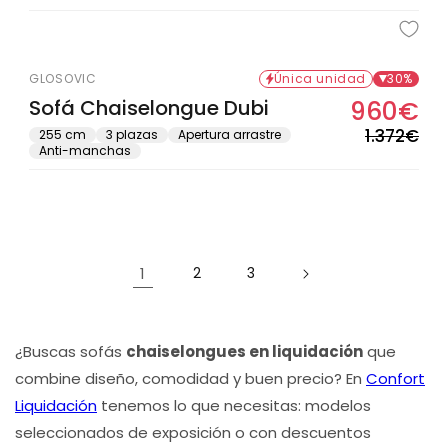
Oferta solo en tienda física
GLOSOVIC
Única unidad
30%
Sofá Chaiselongue Dubi
960€
Pre
Pre
hab
de
1.372€
255 cm
3 plazas
Apertura arrastre
Anti-manchas
ofe
1
2
3
¿Buscas sofás
chaiselongues en liquidación
que
combine diseño, comodidad y buen precio? En
Confort
Liquidación
tenemos lo que necesitas: modelos
seleccionados de exposición o con descuentos