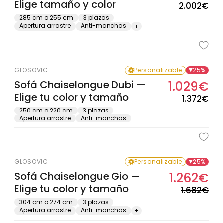
Elige tamaño y color
hab
de
2.002€
ofe
285 cm o 255 cm
3 plazas
Apertura arrastre
Anti-manchas
+
GLOSOVIC
Personalizable
25%
Sofá Chaiselongue Dubi —
1.029€
Pre
Pre
Elige tu color y tamaño
hab
de
1.372€
ofe
250 cm o 220 cm
3 plazas
Apertura arrastre
Anti-manchas
GLOSOVIC
Personalizable
25%
Sofá Chaiselongue Gio —
1.262€
Pre
Pre
Elige tu color y tamaño
hab
de
1.682€
ofe
304 cm o 274 cm
3 plazas
Apertura arrastre
Anti-manchas
+