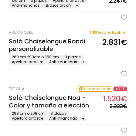
hab
de
2.247€
315 cm
3 plazas
Apertura arrastre
Anti-manchas
Brazos arcón
+
ofe
ARCOMODEL
Personalizable
Sofá Chaiselongue Randi
2.831€
Precio
personalizable
habitual
260 cm 290cm o 350 cm
3 plazas
Apertura arrastre
Anti-manchas
+
TREGUA
Personalizable
32%
Sofá Chaiselongue Noa -
1.520€
Pre
Pre
Color y tamaño a elección
hab
de
2.223€
ofe
298 cm o 268 cm
3 plazas
Apertura arrastre
Anti-manchas
+