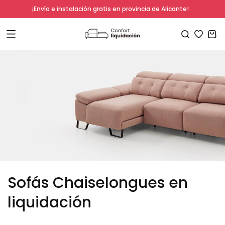
Ir
¡Envío e instalación gratis en provincia de Alicante!
directamente
al contenido
Carrito
C
Sofás Chaiselongues en
o
l
liquidación
e
c