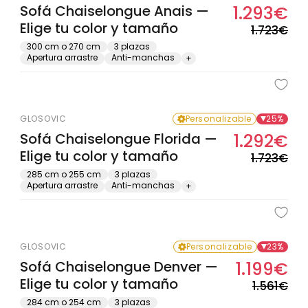
Sofá Chaiselongue Anais —
1.293€
Pre
Pre
Elige tu color y tamaño
hab
de
1.723€
ofe
300 cm o 270 cm
3 plazas
Apertura arrastre
Anti-manchas
+
GLOSOVIC
Personalizable
25%
Sofá Chaiselongue Florida —
1.292€
Pre
Pre
Elige tu color y tamaño
hab
de
1.723€
ofe
285 cm o 255 cm
3 plazas
Apertura arrastre
Anti-manchas
+
GLOSOVIC
Personalizable
23%
Sofá Chaiselongue Denver —
1.199€
Pre
Pre
Elige tu color y tamaño
hab
de
1.561€
ofe
284 cm o 254 cm
3 plazas