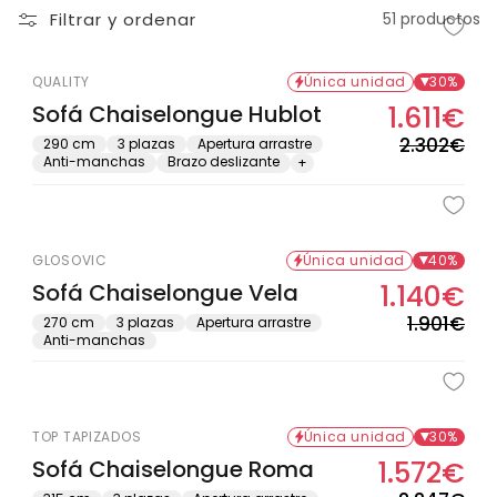
Filtrar y ordenar
51 productos
QUALITY
Única unidad
30%
Sofá Chaiselongue Hublot
1.611€
Pre
Pre
hab
de
2.302€
290 cm
3 plazas
Apertura arrastre
Anti-manchas
Brazo deslizante
+
ofe
GLOSOVIC
Única unidad
40%
Sofá Chaiselongue Vela
1.140€
Pre
Pre
hab
de
1.901€
270 cm
3 plazas
Apertura arrastre
Anti-manchas
ofe
TOP TAPIZADOS
Única unidad
30%
Sofá Chaiselongue Roma
1.572€
Pre
Pre