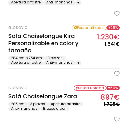
Apertura arrastre
Anti-manchas
+
GLOSOVIC
Personalizable
25%
Sofá Chaiselongue Kira —
1.230€
Pre
Pre
Personalizable en color y
hab
de
1.641€
tamaño
ofe
284 cm o 254 cm
3 plazas
Apertura arrastre
Anti-manchas
+
Oferta solo en tienda física
GLOSOVIC
Única unidad
50%
Sofá Chaiselongue Zara
897€
Pre
Pre
hab
de
1.795€
285 cm
3 plazas
Apertura arrastre
Anti-manchas
Brazos arcón
ofe