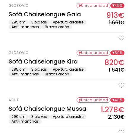
Oferta solo en tienda física
GLOSOVIC
Única unidad
45%
Sofá Chaiselongue Gala
913€
Pre
Pre
hab
de
1.661€
295 cm
3 plazas
Apertura arrastre
Anti-manchas
Brazos arcón
ofe
Oferta solo en tienda física
GLOSOVIC
Única unidad
50%
Sofá Chaiselongue Kira
820€
Pre
Pre
hab
de
1.641€
285 cm
3 plazas
Apertura arrastre
Anti-manchas
Brazos arcón
ofe
ACHE
Única unidad
40%
Sofá Chaiselongue Mussa
1.278€
Pre
Pre
hab
de
2.130€
290 cm
3 plazas
Apertura arrastre
Anti-manchas
ofe