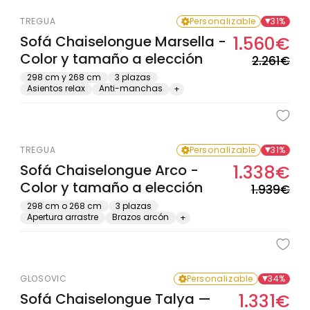
TREGUA
Personalizable
31%
Sofá Chaiselongue Marsella -
1.560€
Pre
Pre
Color y tamaño a elección
hab
de
2.261€
ofe
298 cm y 268 cm
3 plazas
Asientos relax
Anti-manchas
+
TREGUA
Personalizable
31%
Sofá Chaiselongue Arco -
1.338€
Pre
Pre
Color y tamaño a elección
hab
de
1.939€
ofe
298 cm o 268 cm
3 plazas
Apertura arrastre
Brazos arcón
+
GLOSOVIC
Personalizable
34%
Sofá Chaiselongue Talya —
1.331€
Pre
Pre