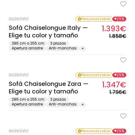
GLOSOVIC
Personalizable
25%
Sofá Chaiselongue Italy —
1.393€
Pre
Pre
Elige tu color y tamaño
hab
de
1.858€
ofe
285 cm o 255 cm
3 plazas
Apertura arrastre
Anti-manchas
+
GLOSOVIC
Personalizable
25%
Sofá Chaiselongue Zara —
1.347€
Pre
Pre
Elige tu color y tamaño
hab
de
1.796€
ofe
285 cm o 255 cm
3 plazas
Apertura arrastre
Anti-manchas
+
GLOSOVIC
Personalizable
25%