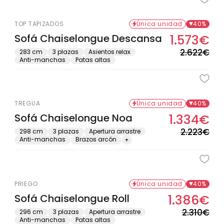
TOP TAPIZADOS
Única unidad
40%
Sofá Chaiselongue Descansa
1.573€
Pre
Pre
hab
de
2.622€
283 cm
3 plazas
Asientos relax
Anti-manchas
Patas altas
ofe
Oferta solo en tienda física
TREGUA
Única unidad
40%
Sofá Chaiselongue Noa
1.334€
Pre
Pre
hab
de
2.223€
298 cm
3 plazas
Apertura arrastre
Anti-manchas
Brazos arcón
+
ofe
PRIEGO
Única unidad
40%
Sofá Chaiselongue Roll
1.386€
Pre
Pre
hab
de
2.310€
296 cm
3 plazas
Apertura arrastre
Anti-manchas
Patas altas
ofe