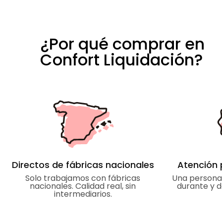
lancé a comprarlo sin conocer la
tienda, solamente por la referencias
que tenía de esta tienda en el
google maps. Y no me equivoque ni
¿Por qué comprar en
de colchón ni de la atención
Confort Liquidación?
recibida . Tanto Javier como Ana
desde el primer momento han sido
muy amables y atentos conmigo.
Estoy encantadísima con la
atención recibida. Sin duda para
repetir y para recomendar. El que
una empresa siga adelante no solo
depende de los precios sino de la
gente que la atiende. Muchas
gracias.
Directos de fábricas nacionales
Atención 
Solo trabajamos con fábricas
Una persona 
nacionales. Calidad real, sin
durante y 
intermediarios.