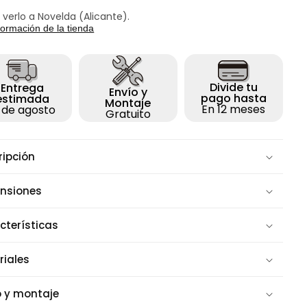
 verlo a Novelda (Alicante).
formación de la tienda
Divide tu
Entrega
Envío y
pago hasta
estimada
Montaje
En 12 meses
1 de agosto
Gratuito
ripción
nsiones
cterísticas
riales
o y montaje