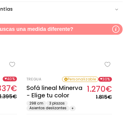
ntías
uscas una medida diferente?
Agotado
40%
TREGUA
Personalizable
30%
837€
Sofá lineal Minerva
1.270€
Precio
Precio
Precio
Precio
- Elige tu color
habitual
de
habitual
de
1.395€
1.815€
oferta
oferta
298 cm
3 plazas
Asientos deslizantes
+