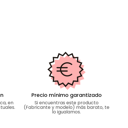
cuando m
tenido u
botones 
y ayudado
estupend
ón
Precio mínimo garantizado
ca, en
Si encuentras este producto
tuales.
(Fabricante y modelo) más barato, te
lo igualamos.