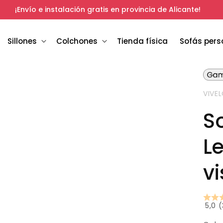
¡Envío e instalación gratis en provincia de Alicante!
Sillones
Colchones
Tienda física
Sofás pers
ento
ento
ento
imedia
imedia
imedia
VIVE
ana
ana
ana
S
l
l
l
Le
v
5,0 