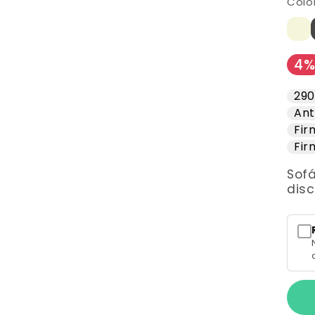
Color
4
29
An
Fir
Fir
Sofá
disc