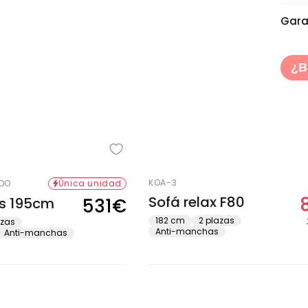
Gara
¿B
KOA-3
EDO
Única unidad
Sofá relax F80
s 195cm
531€
Precio
habitual
182 cm
2 plazas
azas
Anti-manchas
Anti-manchas