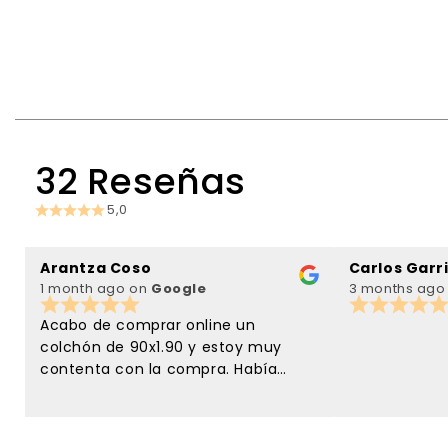
32 Reseñas
5,0
Arantza Coso
1 month ago
on
Google
3 months ag
Acabo de comprar online un
colchón de 90x1.90 y estoy muy
contenta con la compra. Había
probado en una tienda de aquí el
mismo colchón y en confort
liquidación lo tenían de oferta y me