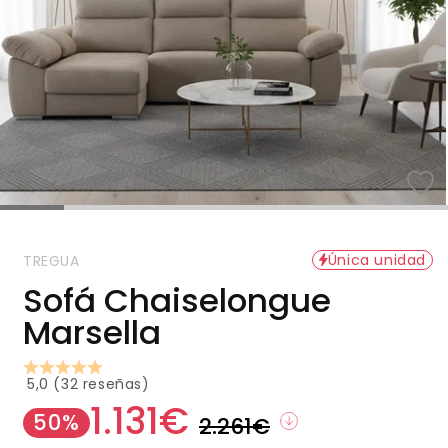
Única unidad
TREGUA
Sofá Chaiselongue
Marsella
5,0 (32 reseñas)
1.131€
Precio
Precio
50%
2.261€
habitual
de