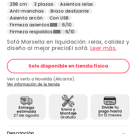
298 cm
3 plazas
Asientos relax
oferta
Anti-manchas
Brazo deslizante
Asiento arcón
Con USB
Firmeza asientos
6/10
Firmeza respaldos
6/10
Sofá Marsella en liquidación: relax, calidez y
diseño al mejor precioEl sofá.
Leer más.
Solo disponible en tienda física
Ven a verlo a Novelda (Alicante).
Ver información de la tienda
Divide tu
Entrega
Envío y
pago hasta
estimada
Montaje
En 12 meses
27 de agosto
Gratuito
Descripción