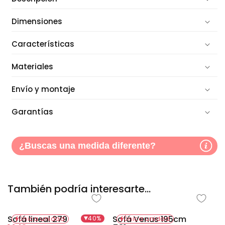
Dimensiones
Características
Materiales
Envío y montaje
Garantías
¿Buscas una medida diferente?
También podría interesarte...
Sofá lineal 279
Sofá Venus 195cm
40%
Única unidad
Única unidad