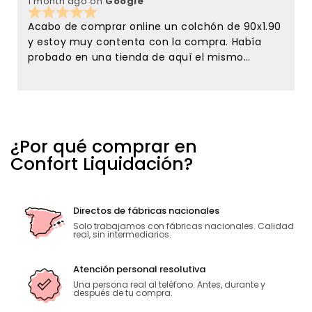
1 month ago
on
Google
3
Acabo de comprar online un colchón de 90x1.90
y estoy muy contenta con la compra. Había
probado en una tienda de aquí el mismo
colchón y en confort liquidación lo tenían de
oferta y me lancé a comprarlo sin conocer la
tienda, solamente por la referencias que tenía
de esta tienda en el google maps. Y no me
equivoque ni de colchón ni de la atención
¿Por qué comprar en
recibida . Tanto Javier como Ana desde el
Confort Liquidación?
primer momento han sido muy amables y
atentos conmigo. Estoy encantadísima con la
atención recibida. Sin duda para repetir y para
recomendar. El que una empresa siga adelante
Directos de fábricas nacionales
no solo depende de los precios sino de la gente
Solo trabajamos con fábricas nacionales. Calidad
real, sin intermediarios.
que la atiende. Muchas gracias.
Atención personal resolutiva
Una persona real al teléfono. Antes, durante y
después de tu compra.