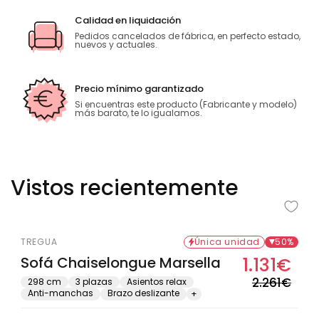
Calidad en liquidación
Pedidos cancelados de fábrica, en perfecto estado,
nuevos y actuales.
Precio mínimo garantizado
Si encuentras este producto (Fabricante y modelo)
más barato, te lo igualamos.
Vistos recientemente
Oferta solo en tienda física
TREGUA
Única unidad
50%
Sofá Chaiselongue Marsella
1.131€
Prec
Prec
habi
de
2.261€
298 cm
3 plazas
Asientos relax
Anti-manchas
Brazo deslizante
+
ofer